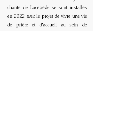
charité de Lacépède se sont installés
en 2022 avec le projet de vivre une vie
de prière et d'accueil au sein de
l'abbaye.
Le collège bénéficie de cet ancrage
spirituel par la participation à la messe
hebdomadaire, et des services rendus à
la communauté lors de l'accueil de
groupes.